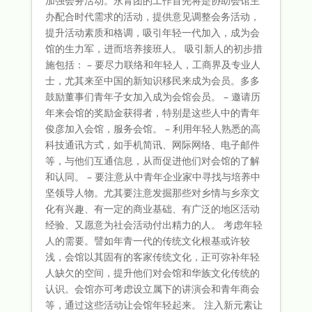
加强会务活动。永青团的工作首先将是协助会馆主
办配合时代需求的活动，提供意见调整会务活动，
提升活动素质和格调，吸引年轻一代加入，成为会
馆的生力军，进而培养接班人。 吸引新人的初步措
施包括： – 要尽力联络和年轻人，工商界及专业人
士，尤其来至中国的新知识移民来成为会员。多多
鼓励董事们青年子女加入成为会馆会员。 – 邀请历
年来会馆的奖励金获得者，特别是这些人中的青年
俊彦加入会馆，服务会馆。 – 利用年轻人熟悉的高
科技通讯方式，如手机简讯、网际网络、电子邮件
等，与他们互通信息，从而促进他们对会馆的了解
和认同。 – 要注意从中青年企业家中寻找与培养中
坚领导人物。尤其要注意发掘那些对乡情与乡亲文
化有兴趣、有一定的商业基础、有广泛的地区活动
经验、又愿意为社会活动付出精力的人。 考虑年轻
人的需要。譬如年青一代的传统文化根基或许较
浅，会馆以其固有的客家传统文化，正可弥补年轻
人缺欠的空间，提升他们对会馆和华族文化传统的
认识。会馆亦可考虑设立属下的讲演会和青年商会
等，通过这些活动让会馆年轻起来。 注入新元素让