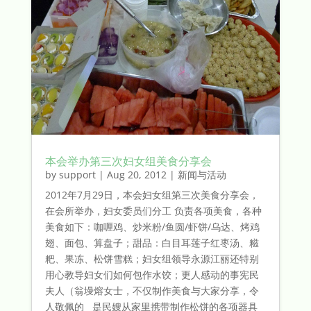
本会举办第三次妇女组美食分享会
by
support
|
Aug 20, 2012
|
新闻与活动
2012年7月29日，本会妇女组第三次美食分享会，
在会所举办，妇女委员们分工 负责各项美食，各种
美食如下：咖喱鸡、炒米粉/鱼圆/虾饼/乌达、烤鸡
翅、面包、算盘子；甜品：白目耳莲子红枣汤、糍
粑、果冻、松饼雪糕；妇女组领导永源江丽还特别
用心教导妇女们如何包作水饺；更人感动的事宪民
夫人（翁墁熔女士，不仅制作美食与大家分享，令
人敬佩的 是民嫂从家里携带制作松饼的各项器具