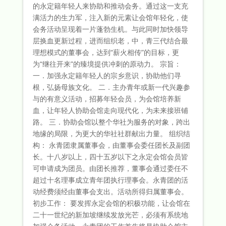
的永定籍年轻人来协助和推动会务。通过这一支充
满活力的生力军，注入新的元素让会馆年轻化，使
会务活动呈现着一片蓬勃生机。与此同时加快领导
层换血更新过程，进而组织老，中，青三代结合最
理想模式的董事会，达到“薪火相传”的目标，更
为“继往开来”的臻境提供冲刺的原动力。 宗旨：
一．加强永定籍年轻人的宗乡意识，协助他们寻
根，弘扬母族文化。 二．主办青年或新一代兴趣参
与的有意义活动，招募年轻会员，为会馆培养新
血，让年轻人协助会馆走向现代化，为未来接班铺
路。 三．协助会馆以整个华社为服务的对象，跨出
地缘的局限，为更大的华社社群献出力量。 组织结
构： 永青团隶属董事会，由董事会委任团长及副团
长。十八岁以上，四十五岁以下之永定会馆会员皆
可申请成为团员。由团长推荐，董事会通过委任不
超过十名理事成立青年团执行理事会。永青团的活
动经费须经由董事会支出。活动所得归属董事会。
初步工作： 要发挥永定会馆的积极功能，让会馆在
二十一世纪的新加坡继续发放光芒，必须有系统地