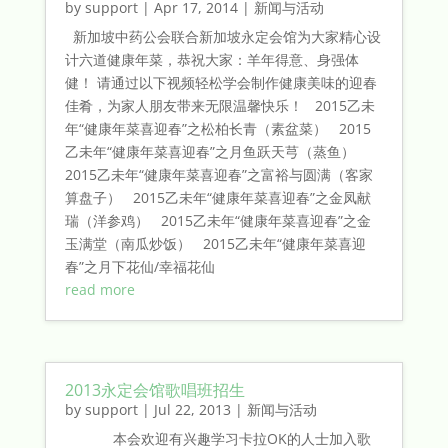
by
support
|
Apr 17, 2014
|
新闻与活动
新加坡中药公会联合新加坡永定会馆为大家精心设
计六道健康年菜，恭祝大家：羊年得意、身强体
健！ 请通过以下视频轻松学会制作健康美味的迎春
佳肴，为家人朋友带来无限温馨快乐！ 2015乙未
年“健康年菜喜迎春”之松柏长青（素盆菜） 2015
乙未年“健康年菜喜迎春”之月鱼跃天芎（蒸鱼）
2015乙未年“健康年菜喜迎春”之富裕与圆满（客家
算盘子） 2015乙未年“健康年菜喜迎春”之金凤献
瑞（洋参鸡） 2015乙未年“健康年菜喜迎春”之金
玉满堂（南瓜炒饭） 2015乙未年“健康年菜喜迎
春”之月下花仙/­幸福花仙
read more
2013永定会馆歌唱班招生
by
support
|
Jul 22, 2013
|
新闻与活动
本会欢迎有兴趣学习卡拉OK的人士加入歌