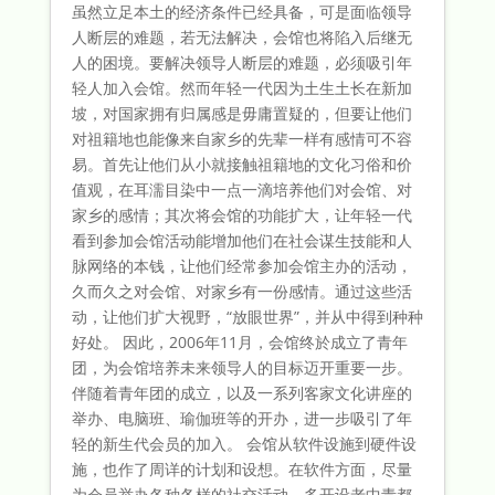
虽然立足本土的经济条件已经具备，可是面临领导
人断层的难题，若无法解决，会馆也将陷入后继无
人的困境。要解决领导人断层的难题，必须吸引年
轻人加入会馆。然而年轻一代因为土生土长在新加
坡，对国家拥有归属感是毋庸置疑的，但要让他们
对祖籍地也能像来自家乡的先辈一样有感情可不容
易。首先让他们从小就接触祖籍地的文化习俗和价
值观，在耳濡目染中一点一滴培养他们对会馆、对
家乡的感情；其次将会馆的功能扩大，让年轻一代
看到参加会馆活动能增加他们在社会谋生技能和人
脉网络的本钱，让他们经常参加会馆主办的活动，
久而久之对会馆、对家乡有一份感情。通过这些活
动，让他们扩大视野，“放眼世界”，并从中得到种种
好处。 因此，2006年11月，会馆终於成立了青年
团，为会馆培养未来领导人的目标迈开重要一步。
伴随着青年团的成立，以及一系列客家文化讲座的
举办、电脑班、瑜伽班等的开办，进一步吸引了年
轻的新生代会员的加入。 会馆从软件设施到硬件设
施，也作了周详的计划和设想。在软件方面，尽量
为会员举办各种各样的社交活动，多开设老中青都