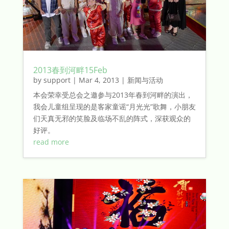
2013春到河畔15Feb
by
support
|
Mar 4, 2013
|
新闻与活动
本会荣幸受总会之邀参与2013年春到河畔的演出，
我会儿童组呈现的是客家童谣“月光光”歌舞，小朋友
们天真无邪的笑脸及临场不乱的阵式，深获观众的
好评。
read more