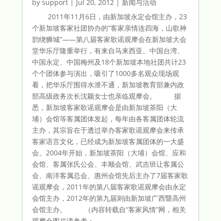
by
support
|
Jul 20, 2012
|
新闻与活动
2011年11月6日，由新加坡永定会馆主办，23
个新加坡客家社团协办的“客家亲情连四海，山歌神
韵绕狮城”——第八届客家歌谣观摩会在新加坡大会
堂华乐厅隆重举行，有来自马来西亚、中国台湾、
中国永定、中国梅州及18个新加坡本地社团共计23
个个团体参与演出，吸引了1000多名观众现场观
看，把华乐厅围得水泄不通，新加坡教育部兼内政
部高级政务次长沈颖女士也亲临观摩会。 据
悉，新加坡客家歌谣观摩会是由新加坡茶阳（大
埔）会馆等客属团体发起，每年由各客属团体轮流
主办，其宗旨在于透过举办客家歌谣观摩会来传承
客家语言文化，已经成为新加坡客属团体的一大盛
会。2004年开始，新加坡茶阳（大埔）会馆、应和
会馆、客属张氏公会、丰顺会馆、武吉班让客属公
会、南洋客属总会、惠州会馆先后主办了7届客家歌
谣观摩会，2011年的第八届客家歌谣观摩会由永定
会馆主办，2012年的第九届则由新加坡广西暨高州
会馆主办。 （内容转载自“客家风情”网，相关
观摩会图片请参考：