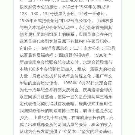
接政府饬令必须搬迁，不得已于1980年另购尼律
128，130，132号楼屋为会所。经过一番修茸，
1985年正式把会馆迁到132号办公迄今。 为积极参
与融入本地宗乡会馆的活动中，永定会馆首先同其
他客属社团加强组织上的联系，应届董事会在任内
选派董事代表到客总及属下各机构担任领导职务。
它们是：(一)南洋客属总会；(二)丰永大公会；(三)丹
戎百葛客属福德祠；(四)绿野亭福德祠。1986年当
新加坡宗乡会馆联合总会成立时，永定会馆毅然与
本地180多个会馆和社团加入，组成一股强大的社会
力量，肩负起发扬和传承华族传统文化，推广华文
华语的重要历史使命。 1988年10月28日永定会馆
为七十周年纪念举行盛大庆祝会。庆典邀请全球的
永定同乡共赴盛会，值得一提的是台海两岸三地永
定代表借此契机得以首次会晤。庆典仪式由当时任
我国财政部长的胡赐道博士主持，胡博士也是永定
乡贤。 上世纪九十年代初，在陈威廉会长任内，完
成了出租毗邻会所的两间店屋的决策，租金的收入
从此为会务发展提供了“立足本土”坚实的经济基础。