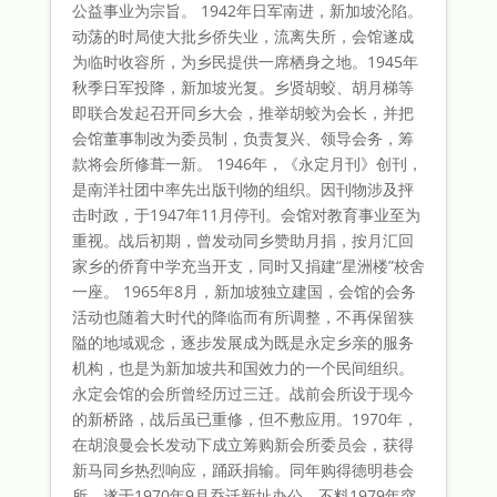
公益事业为宗旨。 1942年日军南进，新加坡沦陷。
动荡的时局使大批乡侨失业，流离失所，会馆遂成
为临时收容所，为乡民提供一席栖身之地。1945年
秋季日军投降，新加坡光复。乡贤胡蛟、胡月梯等
即联合发起召开同乡大会，推举胡蛟为会长，并把
会馆董事制改为委员制，负责复兴、领导会务，筹
款将会所修葺一新。 1946年，《永定月刊》创刊，
是南洋社团中率先出版刊物的组织。因刊物涉及抨
击时政，于1947年11月停刊。会馆对教育事业至为
重视。战后初期，曾发动同乡赞助月捐，按月汇回
家乡的侨育中学充当开支，同时又捐建“星洲楼”校舍
一座。 1965年8月，新加坡独立建国，会馆的会务
活动也随着大时代的降临而有所调整，不再保留狭
隘的地域观念，逐步发展成为既是永定乡亲的服务
机构，也是为新加坡共和国效力的一个民间组织。
永定会馆的会所曾经历过三迁。战前会所设于现今
的新桥路，战后虽已重修，但不敷应用。1970年，
在胡浪曼会长发动下成立筹购新会所委员会，获得
新马同乡热烈响应，踊跃捐输。同年购得德明巷会
所，遂于1970年9月乔迁新址办公。不料1979年突