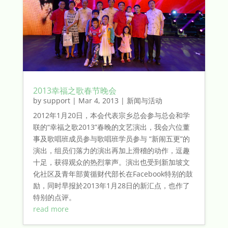
2013幸福之歌春节晚会
by
support
|
Mar 4, 2013
|
新闻与活动
2012年1月20日，本会代表宗乡总会参与总会和学
联的“幸福之歌2013”春晚的文艺演出，我会六位董
事及歌唱班成员参与歌唱班学员参与 “新闹五更”的
演出，组员们落力的演出再加上滑稽的动作，逗趣
十足，获得观众的热烈掌声。演出也受到新加坡文
化社区及青年部黄循财代部长在Facebook特别的鼓
励，同时早报於2013年1月28日的新汇点，也作了
特别的点评。
read more