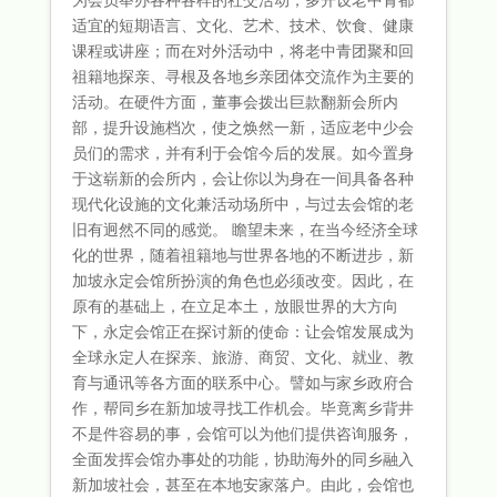
适宜的短期语言、文化、艺术、技术、饮食、健康
课程或讲座；而在对外活动中，将老中青团聚和回
祖籍地探亲、寻根及各地乡亲团体交流作为主要的
活动。在硬件方面，董事会拨出巨款翻新会所内
部，提升设施档次，使之焕然一新，适应老中少会
员们的需求，并有利于会馆今后的发展。如今置身
于这崭新的会所内，会让你以为身在一间具备各种
现代化设施的文化兼活动场所中，与过去会馆的老
旧有迥然不同的感觉。 瞻望未来，在当今经济全球
化的世界，随着祖籍地与世界各地的不断进步，新
加坡永定会馆所扮演的角色也必须改变。因此，在
原有的基础上，在立足本土，放眼世界的大方向
下，永定会馆正在探讨新的使命：让会馆发展成为
全球永定人在探亲、旅游、商贸、文化、就业、教
育与通讯等各方面的联系中心。譬如与家乡政府合
作，帮同乡在新加坡寻找工作机会。毕竟离乡背井
不是件容易的事，会馆可以为他们提供咨询服务，
全面发挥会馆办事处的功能，协助海外的同乡融入
新加坡社会，甚至在本地安家落户。由此，会馆也