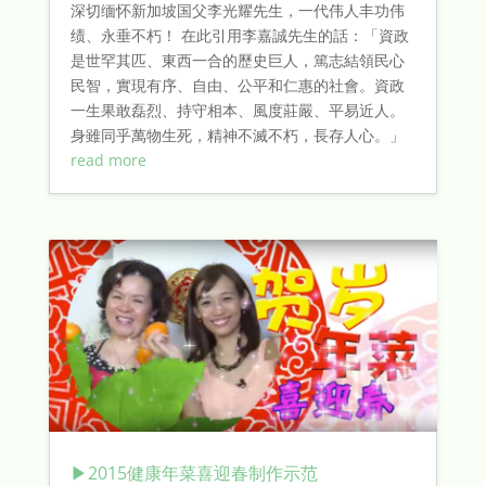
深切缅怀新加坡国父李光耀先生，一代伟人丰功伟
绩、永垂不朽！ 在此引用李嘉誠先生的話：「資政
是世罕其匹、東西一合的歷史巨人，篤志結領民心
民智，實現有序、自由、公平和仁惠的社會。資政
一生果敢磊烈、持守相本、風度莊嚴、平易近人。
身雖同乎萬物生死，精神不滅不朽，長存人心。」
read more
▶2015健康年菜喜迎春制作示范