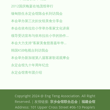
2012国庆晚宴在地茂馆举行
缅甸勃生永定会馆陈会长到访我会
本会举办第三次妇女组美食分享会
本会在依布拉欣小学举办客家文化讲座
领导受访宣布与依布拉欣小学的协作…
本会大力支持“客家美食慈善嘉年华…
韩国KSB电视台到访我会
本会举办新加坡第八届客家歌谣观摩会
永定会馆九十年周年纪念
永定会馆青年团介绍
Copyright 2024 @ Eng Teng Association. All Right
Reserved.｜友情链接:
宗乡会馆联合总会
|
福建会馆
Address: 101 Upper Cross Street #06-13 People’s