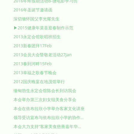
2016年终假期活动B-微电影学习坊
2016年圣诞节邀请函
深切缅怀国父李光耀先生
▶2015健康年菜喜迎春制作示范
2013永定会馆歌唱班招生
2013新春团拜17Feb
2013会员大会暨敬老活动27Jan
2013春到河畔15Feb
2013幸福之歌春节晚会
2012国庆晚宴在地茂馆举行
缅甸勃生永定会馆陈会长到访我会
本会举办第三次妇女组美食分享会
本会在依布拉欣小学举办客家文化讲座
领导受访宣布与依布拉欣小学的协作…
本会大力支持“客家美食慈善嘉年华…