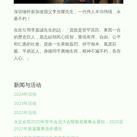
深切缅怀新加坡国父李光耀先生，一代伟人丰功伟绩、永
垂不朽！
在此引用李嘉誠先生的話：「資政是世罕其匹、東西一合
的歷史巨人，篤志結領民心民智，實現有序、自由、公平
和仁惠的社會。資政一生果敢磊烈、持守相本、風度莊
嚴、平易近人。身雖同乎萬物生死，精神不滅不朽，長存
人心。」
新闻与活动
2024年活动
2023年活动
2022年活动
永定会馆2020年常年会员大会暨敬老聚餐会通知；2020至
2022年新届董事选举通告