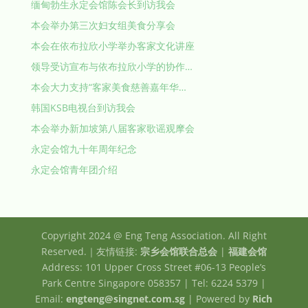
缅甸勃生永定会馆陈会长到访我会
本会举办第三次妇女组美食分享会
本会在依布拉欣小学举办客家文化讲座
领导受访宣布与依布拉欣小学的协作…
本会大力支持“客家美食慈善嘉年华…
韩国KSB电视台到访我会
本会举办新加坡第八届客家歌谣观摩会
永定会馆九十年周年纪念
永定会馆青年团介绍
Copyright 2024 @ Eng Teng Association. All Right
Reserved.｜友情链接:
宗乡会馆联合总会
|
福建会馆
Address: 101 Upper Cross Street #06-13 People’s
Park Centre Singapore 058357 | Tel: 6224 5379 |
Email:
engteng@singnet.com.sg
| Powered by
Rich