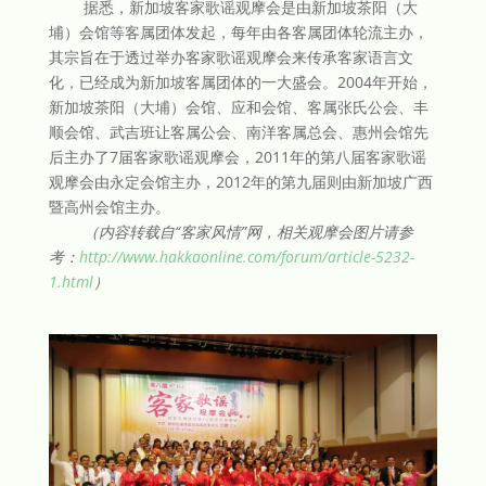
据悉，新加坡客家歌谣观摩会是由新加坡茶阳（大
埔）会馆等客属团体发起，每年由各客属团体轮流主办，
其宗旨在于透过举办客家歌谣观摩会来传承客家语言文
化，已经成为新加坡客属团体的一大盛会。2004年开始，
新加坡茶阳（大埔）会馆、应和会馆、客属张氏公会、丰
顺会馆、武吉班让客属公会、南洋客属总会、惠州会馆先
后主办了7届客家歌谣观摩会，2011年的第八届客家歌谣
观摩会由永定会馆主办，2012年的第九届则由新加坡广西
暨高州会馆主办。
（内容转载自“客家风情”网，相关观摩会图片请参
考：
http://www.hakkaonline.com/forum/article-5232-
1.html
）